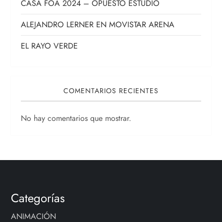
CASA FOA 2024 – OPUESTO ESTUDIO
d
ALEJANDRO LERNER EN MOVISTAR ARENA
e
EL RAYO VERDE
e
n
COMENTARIOS RECIENTES
t
No hay comentarios que mostrar.
r
a
d
Categorías
a
ANIMACIÓN