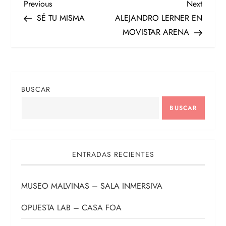
N
Previous
Next
Previous
Next
Post
Post
SÉ TU MISMA
ALEJANDRO LERNER EN
a
MOVISTAR ARENA
v
e
BUSCAR
g
BUSCAR
a
c
ENTRADAS RECIENTES
i
MUSEO MALVINAS – SALA INMERSIVA
ó
OPUESTA LAB – CASA FOA
n